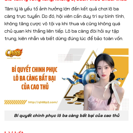
Tâm lý là yếu tố ảnh hưởng lớn đến kết quả chơi lô ba
càng trực tuyến. Do đó, hội viên cần duy trì sự bình tĩnh,
không tăng cược vô tội vạ khi thua và cũng không quá
chủ quan khi thắng liên tiếp. Lô ba càng đòi hỏi sự tập
trung, kiên nhẫn và biết dừng đúng lúc để bảo toàn vốn.
Bí quyết chinh phục lô ba càng bất bại của cao thủ