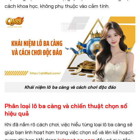
cách khoa học, không phụ thuộc vào cảm tính.
Khái niệm lô ba càng và cách chơi độc đáo
Phân loại lô ba càng và chiến thuật chọn số
hiệu quả
Khi đã nắm rõ cách chơi, việc hiểu từng loại lô ba càng sẽ
giúp bạn linh hoạt hơn trong việc chọn số và lên kế hoạch