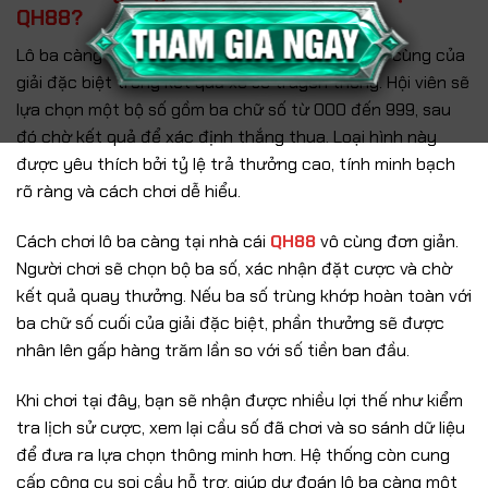
QH88?
Lô ba càng là hình thức dự đoán ba con số cuối cùng của
giải đặc biệt trong kết quả xổ số truyền thống. Hội viên sẽ
lựa chọn một bộ số gồm ba chữ số từ 000 đến 999, sau
đó chờ kết quả để xác định thắng thua. Loại hình này
được yêu thích bởi tỷ lệ trả thưởng cao, tính minh bạch
rõ ràng và cách chơi dễ hiểu.
Cách chơi lô ba càng tại nhà cái
QH88
vô cùng đơn giản.
Người chơi sẽ chọn bộ ba số, xác nhận đặt cược và chờ
kết quả quay thưởng. Nếu ba số trùng khớp hoàn toàn với
ba chữ số cuối của giải đặc biệt, phần thưởng sẽ được
nhân lên gấp hàng trăm lần so với số tiền ban đầu.
Khi chơi tại đây, bạn sẽ nhận được nhiều lợi thế như kiểm
tra lịch sử cược, xem lại cầu số đã chơi và so sánh dữ liệu
để đưa ra lựa chọn thông minh hơn. Hệ thống còn cung
cấp công cụ soi cầu hỗ trợ, giúp dự đoán lô ba càng một