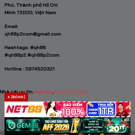
Phú, Thành phố Hồ Chí
Minh 72000, Việt Nam
Email:
qh88p2com@gmail.com
Hashtags: #qh88
#qh88p2 #qh88p2com
Hotline : 0974520321
Nhà cái uy tín:
Soi kèo
,
Kèo trực tuyến
X [ĐÓNG]