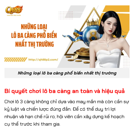
Những loại lô ba càng phổ biến nhất thị trường
Bí quyết chơi lô ba càng an toàn và hiệu quả
Chơi lô 3 càng không chỉ dựa vào may mắn mà còn cần sự
kỷ luật và chiến lược đúng đắn. Để có thể duy trì lợi
nhuận và hạn chế rủi ro, hội viên cần xây dựng kế hoạch
cụ thể trước khi tham gia.